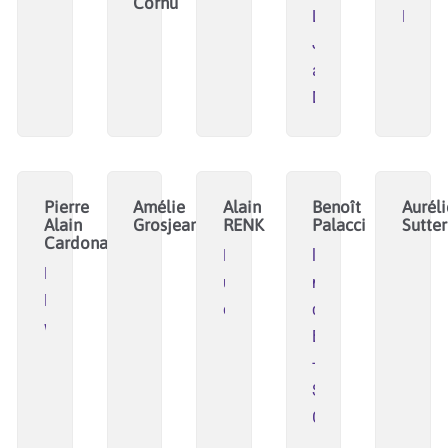
Cornu
Le
Hal'âg
Jardin
aux
Dragons
Pierre
Amélie
Alain
Benoît
Auréli
Alain
Grosjean
RENK
Palacci
Sutter
Cardona
Fondation
la
La
urbanisme
mécanique
ManuFabriK
ouvert
des
www.lafabriquedemarseille.fr
Bulles
-
SCOP
Chrysalide