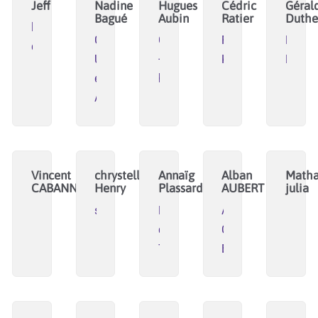
Jeff
Nadine
Hugues
Cédric
Géral
Bagué
Aubin
Ratier
Duthe
les
Groupe
CCLab
Fonds
La
écolohumanistes
URD
-
Korf
Bouss
et
https://www.climatechangelab.or
ADRETS
Vincent
chrystelle
Annaïg
Alban
Math
CABANNE
Henry
Plassard
AUBERT
julia
soundari
Plabennec
ALEC
en
Quercy
Transition
Energies