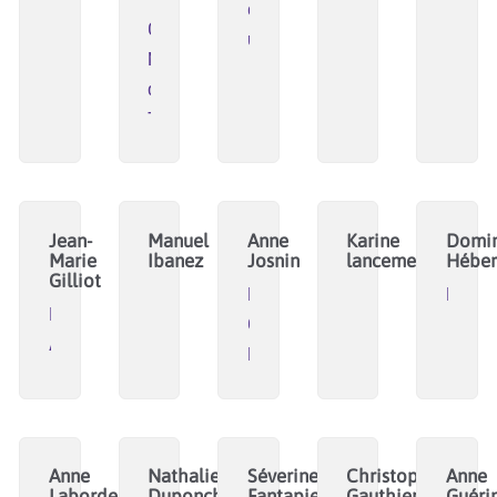
et
CAE
urbanistes
Mine
de
Talents
Jean-
Manuel
Anne
Karine
Domin
Marie
Ibanez
Josnin
lancement
Héber
Gilliot
Le
Recon
IMT
Cocon
Atlantique
HdF
Anne
Nathalie
Séverine
Christophe
Anne
Laborde
Duponchelle
Fantapie
Gauthier
Guéri