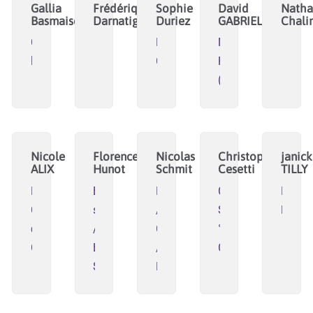
Gallia
Frédérique
Sophie
David
Natha
Basmaison
Darnatigues
Duriez
GABRIEL
Chali
Citoyenne
KaleidosCoop
Next
lucide
CAE29
Planning
(Grenoble)
Nicole
Florence
Nicolas
Christophe
janick
ALIX
Hunot
Schmit
Cesetti
TILLY
La
Butterfly
RESECUM
Connexions
HORIZ
Coop
solutions
/
Souhaitables
LIBRE
des
/
CEC
°
Communs
Butterfly
/
Optéos
Shelter
Enercoop