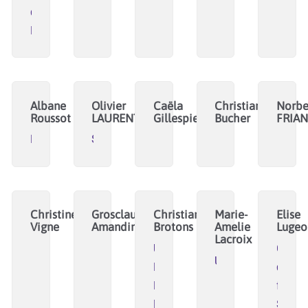
du
Roz
Albane
Olivier
Caëla
Christian
Norbe
Roussot
LAURENT
Gillespie
Bucher
FRIAN
KAP
Sùnapsis
Christine
Grosclaude
Christian
Marie-
Elise
Vigne
Amandine
Brotons
Amelie
Lugeo
Lacroix
Université
Ce
Ubo
Populaire
qui
Edgar
fait
Morin
Sens