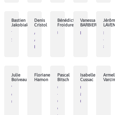
Bastien
Denis
Bénédicte
Vanessa
Jérôm
Jakobiak
Cristol
Froidure
BARBIER
LAVE
Transition
Apprendre
UCMC
MYCORHIZES
Innoll
2o5o.
Autrement
-
Ensemble
SYNE
Julie
Floriane
Pascal
Isabelle
Armel
Boiveau
Hamon
Bitsch
Cussac
Varcin
Visions
CAT
Générations
du
-
&
monde
Commun
Co
d'Accompagnement