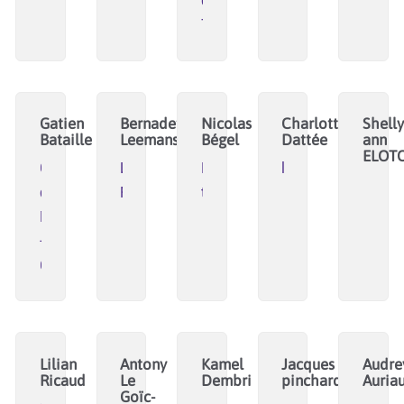
des
Transitions
Gatien
Bernadette
Nicolas
Charlotte
Shelly
Bataille
Leemans
Bégel
Dattée
ann
ELOT
CRIE
Les
Ineco
lFluidivance
de
Fougères
transitions
Mouscron
-
Cooptic
Lilian
Antony
Kamel
Jacques
Audre
Ricaud
Le
Dembri
pinchard
Auriau
Goïc-