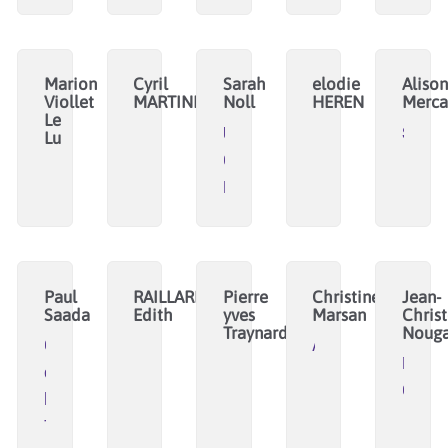
Marion
Cyril
Sarah
elodie
Alison
Viollet
MARTINIE
Noll
HEREN
Merca
Le
UBO
SOLID
Lu
Open
Factory
Paul
RAILLARD
Pierre
Christine
Jean-
Saada
Edith
yves
Marsan
Chris
Traynard
Nouga
Campus
Alter'Coop
Mouve
de
Colibri
la
Transition