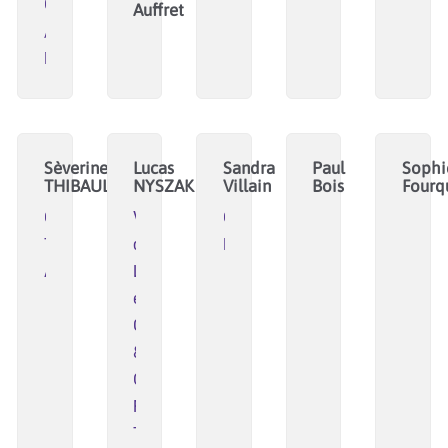
Ozon
Auffret
/
Métacartes
Sèverine
Lucas
Sandra
Paul
Sophi
THIBAULT
NYSZAK
Villain
Bois
Fourq
Care
Ville
C'EST
Trégor
de
POURQUOI
Argoat
Loos-
en-
Gohelle
&
Commun
France
Territoriale