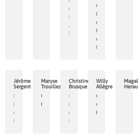
Chambéry,
de
Robust'Alpes
Rennes
et
/
Robustesse
RFFLabs
en
formation
Jérôme
Maryse
Christine
Willy
Magal
Sergent
Trouillez
Brusque
Allègre
Herau
De
OyO
CAE
Centre
Rives
Experiences
Mine
de
en
de
Kerpape
Rêves
talents