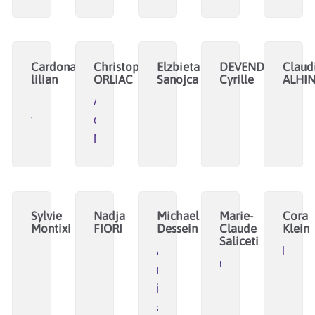
Cardona
Christophe
Elzbieta
DEVENDEVILLE
Claud
lilian
ORLIAC
Sanojca
Cyrille
ALHI
La
Académie
fatkeee
de
Nîmes
Sylvie
Nadja
Michael
Marie-
Cora
Montixi
FIORI
Dessein
Claude
Klein
Saliceti
CAE
Auteur-
Korall
mcinformactions.ne
COOP'ALPHA
réalisateur
indépendant,
artiste