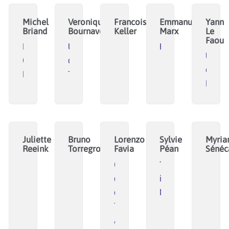
Michel
Veronique
Francoise
Emmanuel
Yann
Briand
Bournaveas
Keller
Marx
Le
Faou
Riposte
Université
Réhabiter
Univer
Créative
de
de
Bretagne
Toulouse
Renne
Juliette
Bruno
Lorenzo
Sylvie
Myri
Reeink
Torregrossa
Favia
Péan
Sénéc
Commun
Trust
d'Accompagnement
in
des
Move
Territoires
/