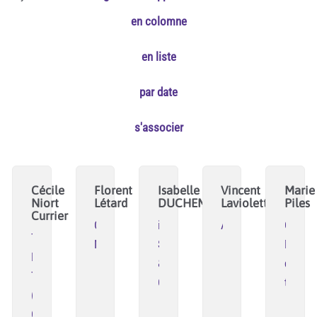
en colomne
en liste
par date
s'associer
Cécile
Florent
Isabelle
Vincent
Marie
Niort
Létard
DUCHEMIN
Laviolette
Piles
Currier
Coopérative
iD
Adrets
Cae
TAMM
Noriap
Stratégies
Mine
HA
&
de
TAMM
Organisation
talents
(CAE
Chrysalide)