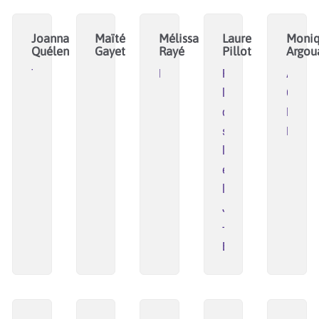
Joanna
Maïté
Mélissa
Laure
Moni
Quélen
Gayet
Rayé
Pillot
Argou
Talentoscope
MRgences
Pôle
ATD
ligérien
Quart
d'études
Monde
sur
Brest
l'Enfance
et
la
Jeunesse
-
EnJeux