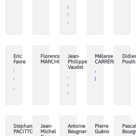
pour
la
Métamorphose
Eric
Florence
Jean-
Mélanie
Didie
Favre
MARCHON
Philippe
CARRÈRE
Poulh
Vaudet
Mouvement
AMOR
Accompagnement
Colibris,
MUNDI
de
Animacoop
collectifs
Stephanie
Jean-
Antoine
Pierre
Pasca
PACITTO
Michel
Beugnard
Guéno
Bourg