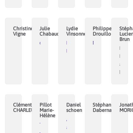
Christine
Julie
Lydie
Philippe
Stéph
Vigne
Chabaud
Vinsonneau
Drouillon
Lucien
Brun
opteos
Mégalis
Metamorphosis
La
Bretagne
Fabriq
à
liens
Clément
Pillot
Daniel
Stéphanie
Jonat
CHARLEUX
Marie-
schoen
Dabernat
MORI
Hélène
AAGROUP
Tempoco
architectes
-