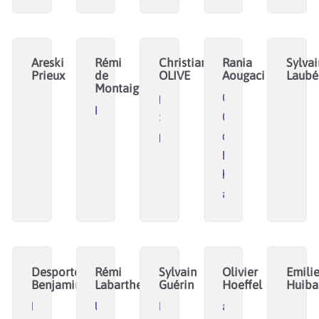
Areski
Rémi
Christian
Rania
Sylvai
Prieux
de
OLIVE
Aougaci
Laubé
Montaigne
plateforme
Conciergerie
Reseco
:
Citoyenne
postcroissance.org
d'Air
Bel
https://conciergerie-
airbel.org/
Desportes
Rémi
Sylvain
Olivier
Emili
Benjamin
Labarthe
Guérin
Hoeffel
Huiba
Regain-
UMR
IMT
autourdelabienveilla