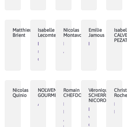
Matthieu
Isabelle
Nicolas
Emilie
Isabel
Brient
Lecomte
Montavont
Jamous
CALVE
PEZA
Et
IMT
Rêver73
si
Atlantique
demain
Nicolas
NOLWENN
Romain
Véronique
Chris
Quinio
GOURMELON
CHEFDOR
SCHERRER
Roche
NICOROSI
Aencrage
Rennes
Ensem
Laboratoire
Métropole
Nautili
vivant
/
de
LabFab