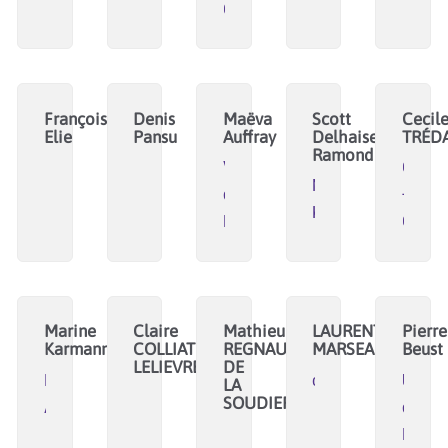
CAT
François
Denis
Maëva
Scott
Cecil
Elie
Pansu
Auffray
Delhaise-
TRÉD
Ramond
Ville
Coéla
Moë-
de
-
Kan
Brest
Creale
Marine
Claire
Mathieu
LAURENT
Pierre
Karmann
COLLIAT
REGNAULD
MARSEAULT
Beust
LELIEVRE
DE
IMT
cocotier.xyz
Univer
LA
SOUDIERE
Atlantique
de
Renne