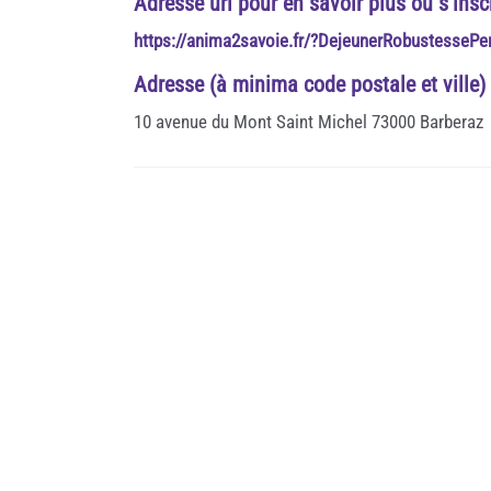
Adresse url pour en savoir plus ou s'insc
https://anima2savoie.fr/?DejeunerRobustessePe
Adresse (à minima code postale et ville)
10 avenue du Mont Saint Michel 73000 Barberaz