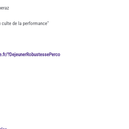
beraz
u culte de la performance"
ie.fr/?DejeunerRobustessePerco