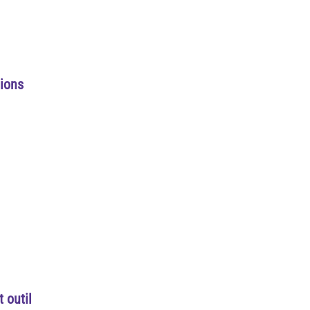
tions
 outil