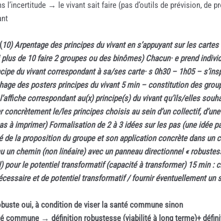
l’incertitude → le vivant sait faire (pas d’outils de prévision, de pr
ant
(
10)
Arpentage des principes du vivant en s’appuyant sur les cartes 
(si plus de 10 faire 2 groupes ou des binômes) Chacun· e prend indi
ncipe du vivant correspondant à sa/ses carte· s
0h30 – 1h05 – s’insp
chage des posters principes du vivant 5 min – constitution des gro
t l’affiche correspondant au(x) principe(s) du vivant qu’ils/elles sou
 concrètement le/les principes choisis au sein d’un collectif, d’une 
 pas à imprimer) Formalisation de 2 à 3 idées sur les pas (une idée 
titulé de la proposition du groupe et son application concrète dans u
bleau un chemin (non linéaire) avec un panneau directionnel « robuste
l) pour le potentiel transformatif (capacité à transformer) 15 min :
essaire et de potentiel transformatif / fournir éventuellement un 
robuste oui, à condition de viser la santé commune sinon
anté commune → définition robustesse (viabilité à long terme)+ déf