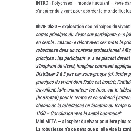
INTRO
- Polycrises – monde fluctuant – vivre dans 
s’inspirer du vivant pour aborder le monde fluctu
0h20- 0h30 – exploration des principes du vivant 
cartes principes du vivant aux participant· e· s 
en cercle : chacun· e décrit avec ses mots le pri
robustesse dans un contexte professionnel
Affi
principes : les participant· e· s se placent devan
s’inspirant du vivant, imaginer comment appliquer
Distribuer 2 à 3 pas par sous-groupe (cf. fichier
principes du vivant dont l’idée est inspiré, l’in
travaillent, la/le animateur· ice trace sur le ta
(horizontal) pour le temps et en ordonné (vertica
chemin de la robustesse en fonction du temps néc
1h30 – Conclusion vers la santé commune
*
Mini META – s’inspirer du vivant pour être plus 
La robustesse n’a de sens que si elle vise la s