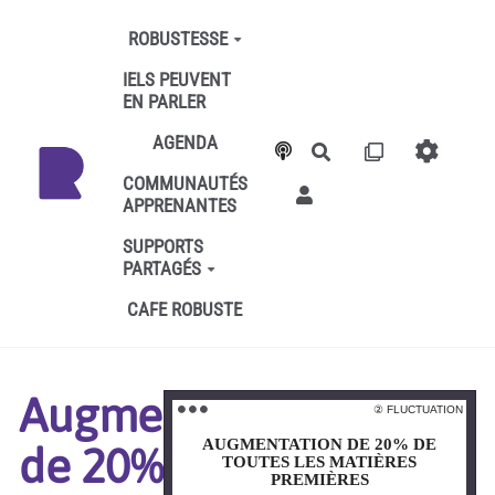
Aller au contenu principal
ROBUSTESSE
IELS PEUVENT
EN PARLER
AGENDA
Rechercher
COMMUNAUTÉS
APPRENANTES
SUPPORTS
PARTAGÉS
CAFE ROBUSTE
Augmentation
② FLUCTUATION
② FLUCTUATION
⚫️ ⚫️ ⚫️
⚫️ ⚫️ ⚫️
AUGMENTATION DE 20% DE
AUGMENTATION DE 20% DE
de 20% de
TOUTES LES MATIÈRES
TOUTES LES MATIÈRES
PREMIÈRES
PREMIÈRES