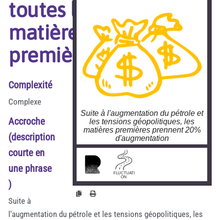
toutes les
matières
premières
Complexité
Complexe
Suite à l'augmentation du pétrole et
Accroche
les tensions géopolitiques, les
matières premières prennent 20%
(description
d'augmentation
courte en
larobustesse.org/?
AugmentationMatieresPremie
res
une phrase
FLUCTUATI
ON
)
Suite à
l'augmentation du pétrole et les tensions géopolitiques, les