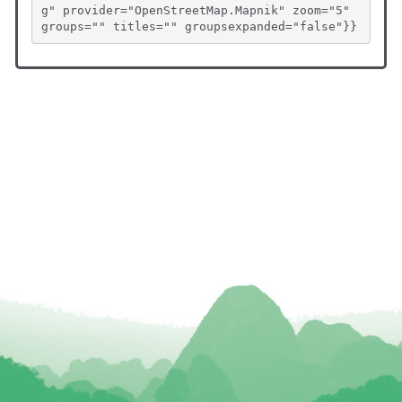
g" provider="OpenStreetMap.Mapnik" zoom="5" 
groups="" titles="" groupsexpanded="false"}}