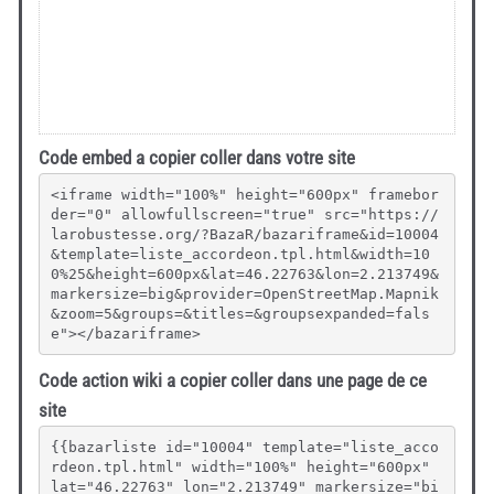
Code embed a copier coller dans votre site
<iframe width="100%" height="600px" framebor
der="0" allowfullscreen="true" src="https://
larobustesse.org/?BazaR/bazariframe&id=10004
&template=liste_accordeon.tpl.html&width=10
0%25&height=600px&lat=46.22763&lon=2.213749&
markersize=big&provider=OpenStreetMap.Mapnik
&zoom=5&groups=&titles=&groupsexpanded=fals
e"></bazariframe>
Code action wiki a copier coller dans une page de ce
site
{{bazarliste id="10004" template="liste_acco
rdeon.tpl.html" width="100%" height="600px" 
lat="46.22763" lon="2.213749" markersize="bi