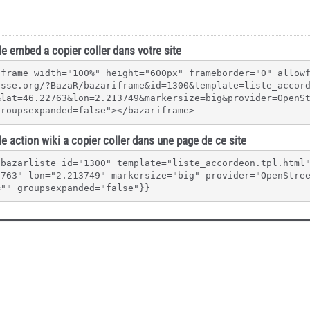
e embed a copier coller dans votre site
iframe width="100%" height="600px" frameborder="0" allow
esse.org/?BazaR/bazariframe&id=1300&template=liste_accor
&lat=46.22763&lon=2.213749&markersize=big&provider=OpenS
groupsexpanded=false"></bazariframe>
e action wiki a copier coller dans une page de ce site
{bazarliste id="1300" template="liste_accordeon.tpl.html
2763" lon="2.213749" markersize="big" provider="OpenStre
="" groupsexpanded="false"}}