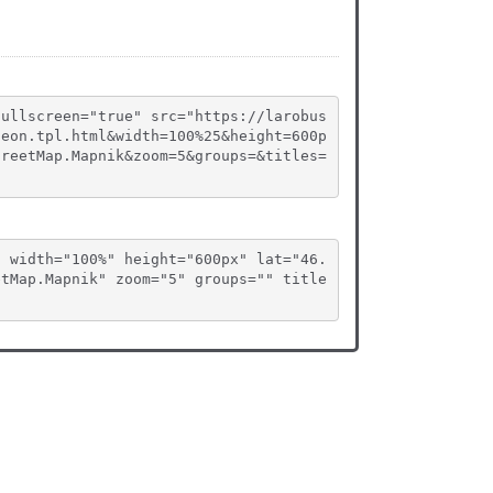
fullscreen="true" src="https://larobus
deon.tpl.html&width=100%25&height=600p
treetMap.Mapnik&zoom=5&groups=&titles=
" width="100%" height="600px" lat="46.
etMap.Mapnik" zoom="5" groups="" title