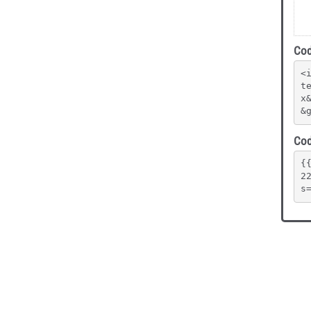
Cod
<
t
x
&
Cod
{
2
s