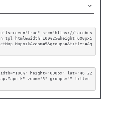
fullscreen="true" src="https://larobus
on.tpl.html&width=100%25&height=600px&
eetMap.Mapnik&zoom=5&groups=&titles=&g
width="100%" height="600px" lat="46.22
Map.Mapnik" zoom="5" groups="" titles