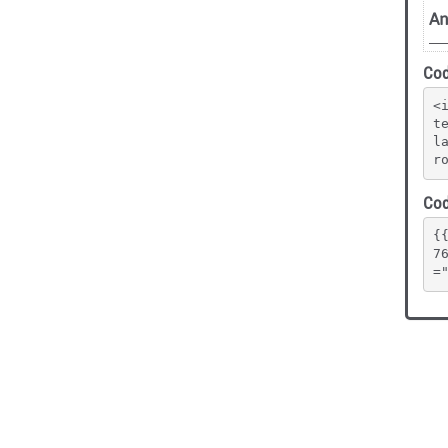
Cod
<
t
l
r
Cod
{
7
=