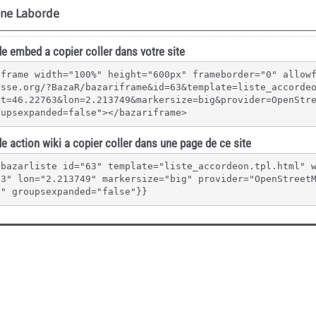
e embed a copier coller dans votre site
iframe width="100%" height="600px" frameborder="0" allow
esse.org/?BazaR/bazariframe&id=63&template=liste_accorde
at=46.22763&lon=2.213749&markersize=big&provider=OpenStr
oupsexpanded=false"></bazariframe>
e action wiki a copier coller dans une page de ce site
{bazarliste id="63" template="liste_accordeon.tpl.html" 
63" lon="2.213749" markersize="big" provider="OpenStreet
"" groupsexpanded="false"}}