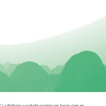
e
" La Wallonie a souhaité soutenir ses forces vives en