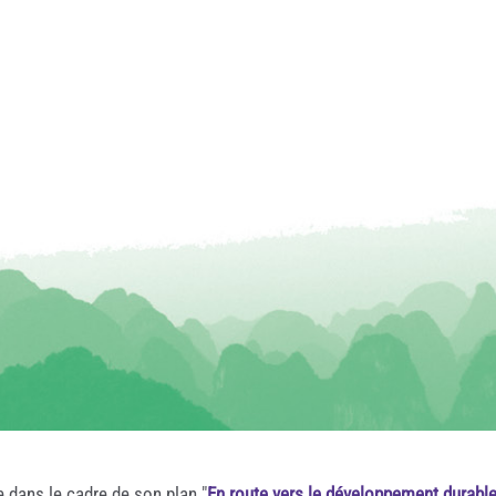
e dans le cadre de son plan "
En route vers le développement durabl