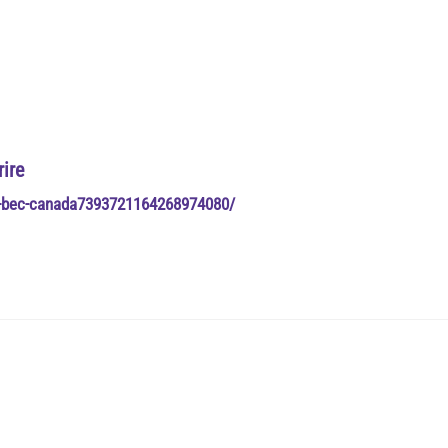
rire
qu-bec-canada7393721164268974080/