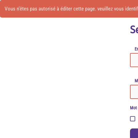
Vous n'êtes pas autorisé à éditer cette page. veuillez vous identifi
S
Em
M
Mot 