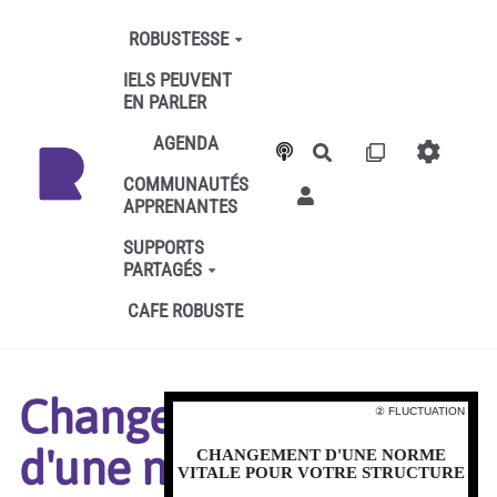
Aller au contenu principal
ROBUSTESSE
IELS PEUVENT
EN PARLER
AGENDA
Rechercher
COMMUNAUTÉS
APPRENANTES
SUPPORTS
PARTAGÉS
CAFE ROBUSTE
Changement
② FLUCTUATION
② FLUCTUATION
d'une norme
CHANGEMENT D'UNE NORME
CHANGEMENT D'UNE NORME
VITALE POUR VOTRE STRUCTURE
VITALE POUR VOTRE STRUCTURE