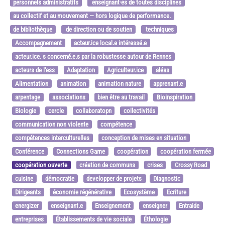
personnels administratifs
enseignant·es de toutes disciplines
au collectif et au mouvement — hors logique de performance.
de bibliothèque
de direction ou de soutien
techniques
Accompagnement
acteur.ice local.e intéressé.e
acteur.ice. s concerné.e.s par la robustesse autour de Rennes
acteurs de l'ess
Adaptation
Agriculteur.ice
aléas
Alimentation
animation
animation nature
apprenant.e
arpentage
associations
bien être au travail
Bioinspiration
Biologie
cercle
collaboratopn
collectivités
communication non violente
compétence
compétences interculturelles
conception de mises en situation
Conférence
Connections Game
coopération
coopération fermée
coopération ouverte
création de communs
crises
Crossy Road
cuisine
démocratie
developper de projets
Diagnostic
Dirigeants
économie régénérative
Ecosystème
Ecriture
energizer
enseignant.e
Enseignement
enseigner
Entraide
entreprises
Établissements de vie sociale
Éthologie