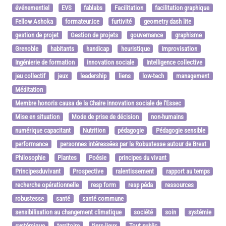
événementiel
EVS
fablabs
Facilitation
facilitation graphique
Fellow Ashoka
formateur.ice
furtivité
geometry dash lite
gestion de projet
Gestion de projets
gouvernance
graphisme
Grenoble
habitants
handicap
heuristique
Improvisation
Ingénierie de formation
innovation sociale
Intelligence collective
jeu collectif
jeux
leadership
liens
low-tech
management
Méditation
Membre honoris causa de la Chaire innovation sociale de l'Essec
Mise en situation
Mode de prise de décision
non-humains
numérique capacitant
Nutrition
pédagogie
Pédagogie sensible
performance
personnes intéressées par la Robustesse autour de Brest
Philosophie
Plantes
Poésie
principes du vivant
Principesduvivant
Prospective
ralentissement
rapport au temps
recherche opérationnelle
resp form
resp péda
ressources
robustesse
santé
santé commune
sensibilisation au changement climatique
société
soin
systémie
systémique
territoire
tiers-lieux
Tout public