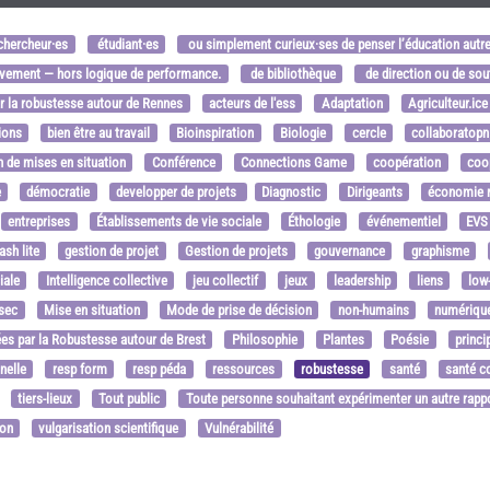
hercheur·es
étudiant·es
ou simplement curieux·ses de penser l’éducation autr
uvement — hors logique de performance.
de bibliothèque
de direction ou de sou
ar la robustesse autour de Rennes
acteurs de l'ess
Adaptation
Agriculteur.ice
ions
bien être au travail
Bioinspiration
Biologie
cercle
collaboratopn
 de mises en situation
Conférence
Connections Game
coopération
coo
e
démocratie
developper de projets
Diagnostic
Dirigeants
économie r
entreprises
Établissements de vie sociale
Éthologie
événementiel
EVS
sh lite
gestion de projet
Gestion de projets
gouvernance
graphisme
iale
Intelligence collective
jeu collectif
jeux
leadership
liens
low
ssec
Mise en situation
Mode de prise de décision
non-humains
numérique
es par la Robustesse autour de Brest
Philosophie
Plantes
Poésie
princi
nelle
resp form
resp péda
ressources
robustesse
santé
santé 
tiers-lieux
Tout public
Toute personne souhaitant expérimenter un autre rapp
ion
vulgarisation scientifique
Vulnérabilité