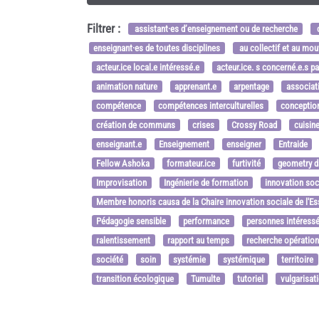
Filtrer :
assistant·es d’enseignement ou de recherche
c
enseignant·es de toutes disciplines
au collectif et au mo
acteur.ice local.e intéressé.e
acteur.ice. s concerné.e.s p
animation nature
apprenant.e
arpentage
associat
compétence
compétences interculturelles
conception
création de communs
crises
Crossy Road
cuisin
enseignant.e
Enseignement
enseigner
Entraide
Fellow Ashoka
formateur.ice
furtivité
geometry da
Improvisation
Ingénierie de formation
innovation soc
Membre honoris causa de la Chaire innovation sociale de l'E
Pédagogie sensible
performance
personnes intéressé
ralentissement
rapport au temps
recherche opération
société
soin
systémie
systémique
territoire
transition écologique
Tumulte
tutoriel
vulgarisat