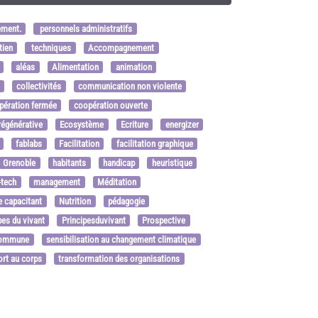
ement.
personnels administratifs
tien
techniques
Accompagnement
aléas
Alimentation
animation
collectivités
communication non violente
pération fermée
coopération ouverte
égénérative
Ecosystème
Ecriture
energizer
fablabs
Facilitation
facilitation graphique
Grenoble
habitants
handicap
heuristique
-tech
management
Méditation
 capacitant
Nutrition
pédagogie
pes du vivant
Principesduvivant
Prospective
commune
sensibilisation au changement climatique
ort au corps
transformation des organisations