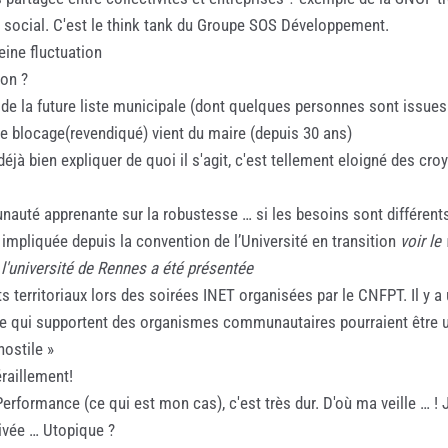
t social. C'est le think tank du Groupe SOS Développement.
eine fluctuation
ion ?
 de la future liste municipale (dont quelques personnes sont issues 
t le blocage(revendiqué) vient du maire (depuis 30 ans)
éjà bien expliquer de quoi il s'agit, c'est tellement eloigné des cr
nauté apprenante sur la robustesse … si les besoins sont différent
 impliquée depuis la convention de l’Université en transition
voir l
l'université de Rennes a été présentée
nts territoriaux lors des soirées INET organisées par le CNFPT. Il y
e qui supportent des organismes communautaires pourraient être u
ostile »
raillement!
rformance (ce qui est mon cas), c'est très dur. D'où ma veille … ! 
rivée … Utopique ?