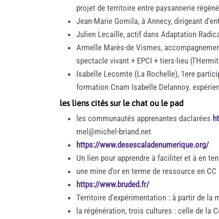
projet de territoire entre paysannerie régén
Jean-Marie Gomila, à Annecy, dirigeant d'en
Julien Lecaille, actif dans Adaptation Radi
Armelle Marès-de Vismes, accompagnement d
spectacle vivant + EPCI + tiers-lieu (l'Hermi
Isabelle Lecomte (La Rochelle), 1ere partici
formation Cnam Isabelle Delannoy. expérien
les liens cités sur le chat ou le pad
les communautés apprenantes daclarées
h
mel@michel-briand.net
https://www.desescaladenumerique.org/
Un lien pour apprendre à faciliter et à en ten
une mine d'or en terme de ressource en CC su
https://www.bruded.fr/
Territoire d'expérimentation : à partir de la
la régénération, trois cultures : celle de la 