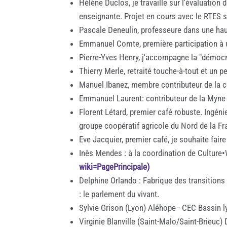
Hélène Duclos, je travaille sur l'évaluation 
enseignante. Projet en cours avec le RTES su
Pascale Deneulin, professeure dans une haut
Emmanuel Comte, première participation à un
Pierre-Yves Henry, j'accompagne la "démocra
Thierry Merle, retraité touche-à-tout et un
Manuel Ibanez, membre contributeur de la 
Emmanuel Laurent: contributeur de la Myne (
Florent Létard, premier café robuste. Ingéni
groupe coopératif agricole du Nord de la Fr
Eve Jacquier, premier café, je souhaite fai
Inês Mendes : à la coordination de Culture•W
wiki=PagePrincipale)
Delphine Orlando : Fabrique des transition
: le parlement du vivant.
Sylvie Grison (Lyon) Aléhope - CEC Bassin l
Virginie Blanville (Saint-Malo/Saint-Brieuc