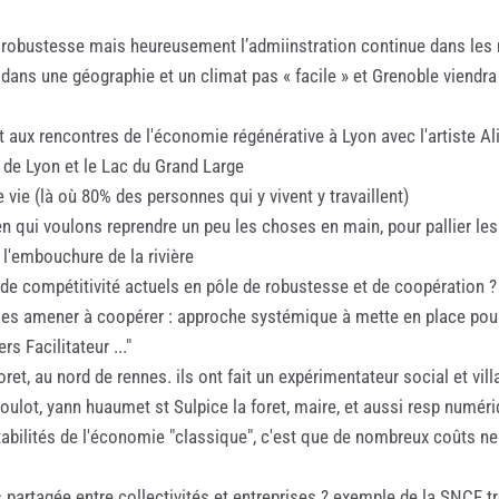
la robustesse mais heureusement l’admiinstration continue dans le
ns une géographie et un climat pas « facile » et Grenoble viendra fa
et aux rencontres de l'économie régénérative à Lyon avec l'artiste A
 de Lyon et le Lac du Grand Large
vie (là où 80% des personnes qui y vivent y travaillent)
yen qui voulons reprendre un peu les choses en main, pour pallier les
 l'embouchure de la rivière
de compétitivité actuels en pôle de robustesse et de coopération ?
e les amener à coopérer : approche systémique à mette en place pou
s Facilitateur ..."
 foret, au nord de rennes. ils ont fait un expérimentateur social et v
boulot, yann huaumet st Sulpice la foret, maire, et aussi resp numé
tabilités de l'économie "classique", c'est que de nombreux coûts ne 
partagée entre collectivités et entreprises ? exemple de la SNCF tr