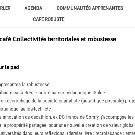
ARLER
AGENDA
COMMUNAUTÉS APPRENANTES
CAFE ROBUSTE
fé Collectivités territoriales et robustesse
sur le pad
pprenantes la robustesse
ustesse à Brest - coordinateur pédagogique ISblue
t en décrochage de la société capitaliste (autant que possible) pro
 botanique, au lowtech, etc
e innovation de decathlon, ex DG france de Somfy. j'accompgne les e
e la prospérité partagée, pour une nouvelle creation de valeur glob
iversités dans leurs reflexions. (dernier livre : recroissance : ent