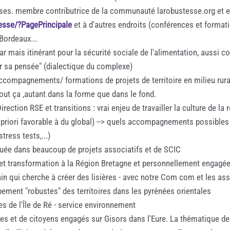
es. membre contributrice de la communauté larobustesse.org et ex
tesse/?PagePrincipale
et à d'autres endroits (conférences et formatio
Bordeaux...
 mais itinérant pour la sécurité sociale de l'alimentation, aussi col
er sa pensée" (dialectique du complexe)
accompagnements/ formations de projets de territoire en milieu rural
ut ça ,autant dans la forme que dans le fond.
ction RSE et transitions : vrai enjeu de travailler la culture de l
 à priori favorable à du global) --> quels accompagnements possibles
tress tests,...)
uée dans beaucoup de projets associatifs et de SCIC
 et transformation à la Région Bretagne et personnellement engagée
'ain qui cherche à créer des lisières - avec notre Com com et les as
pement "robustes" des territoires dans les pyrénées orientales
e l'Île de Ré - service environnement
nes et de citoyens engagés sur Gisors dans l'Eure. La thématique d