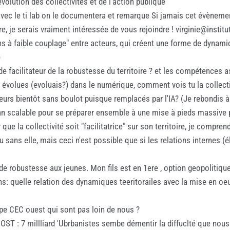
évolution des collectivités et de l'action publique
avec le ti lab on le documentera et remarque Si jamais cet évènement
e, je serais vraiment intéressée de vous rejoindre ! virginie@institu
ens à faible couplage" entre acteurs, qui créent une forme de dynamiq
)
 de facilitateur de la robustesse du territoire ? et les compétences 
volues (evoluais?) dans le numérique, comment vois tu la collectivi
urs bientôt sans boulot puisque remplacés par l'IA? (Je rebondis à ce 
an scalable pour se préparer ensemble à une mise à pieds massive p
e la collectivité soit "facilitatrice" sur son territoire, je comprend
ou sans elle, mais ceci n'est possible que si les relations internes 
de robustesse aux jeunes. Mon fils est en 1ere , option geopolitique
 quelle relation des dynamiques teeritorailes avec la mise en o
pe CEC ouest qui sont pas loin de nous ?
 HOST : 7 millliard 'Ubrbanistes sembe démentir la diffuclté que nous