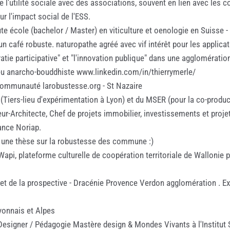
de l'utilité sociale avec des associations, souvent en lien avec les c
r l'impact social de l'ESS.
e école (bachelor / Master) en viticulture et oenologie en Suisse 
 café robuste. naturopathe agréé avec vif intérêt pour les applica
tie participative" et "l'innovation publique" dans une agglomératio
 peu anarcho-bouddhiste www.linkedin.com/in/thierrymerle/
communauté larobustesse.org - St Nazaire
Tiers-lieu d'expérimentation à Lyon) et du MSER (pour la co-produc
eur-Architecte, Chef de projets immobilier, investissements et projet
ance Noriap.
re une thèse sur la robustesse des commune :)
api, plateforme culturelle de coopération territoriale de Wallonie p
s et de la prospective - Dracénie Provence Verdon agglomération . 
yonnais et Alpes
) Designer / Pédagogie Mastère design & Mondes Vivants à l'Institut