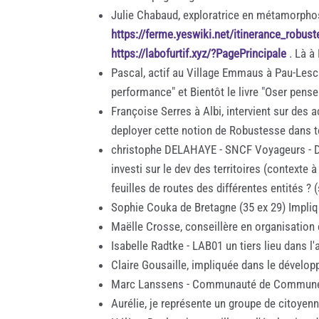
Julie Chabaud, exploratrice en métamorphos
https://ferme.yeswiki.net/itinerance_robus
https://labofurtif.xyz/?PagePrincipale
. Là à 
Pascal, actif au Village Emmaus à Pau-Lescar
performance" et Bientôt le livre "Oser pens
Françoise Serres à Albi, intervient sur des 
deployer cette notion de Robustesse dans to
christophe DELAHAYE - SNCF Voyageurs - Dire
investi sur le dev des territoires (contexte
feuilles de routes des différentes entités ? (s
Sophie Couka de Bretagne (35 ex 29) Impliq
Maëlle Crosse, conseillère en organisation
Isabelle Radtke - LAB01 un tiers lieu dans l
Claire Gousaille, impliquée dans le dévelop
Marc Lanssens - Communauté de Communes d
Aurélie, je représente un groupe de citoyen