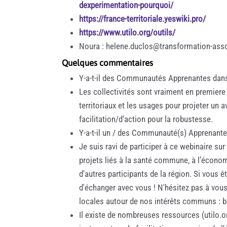
dexperimentation-pourquoi/
https://france-territoriale.yeswiki.pro/
https://www.utilo.org/outils/
Noura : helene.duclos@transformation-asso
Quelques commentaires
Y-a-t-il des Communautés Apprenantes dans le
Les collectivités sont vraiment en premie
territoriaux et les usages pour projeter un 
facilitation/d’action pour la robustesse.
Y-a-t-il un / des Communauté(s) Apprenant
Je suis ravi de participer à ce webinaire su
projets liés à la santé commune, à l’économi
d'autres participants de la région. Si vous ê
d'échanger avec vous ! N'hésitez pas à vou
locales autour de nos intérêts communs :
Il existe de nombreuses ressources (utilo.or