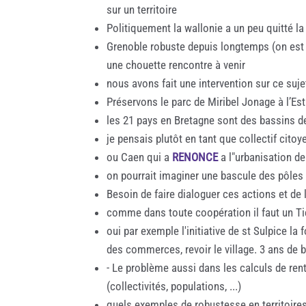
sur un territoire
Politiquement la wallonie a un peu quitté 
Grenoble robuste depuis longtemps (on est da
une chouette rencontre à venir
nous avons fait une intervention sur ce suj
Préservons le parc de Miribel Jonage à l’Est
les 21 pays en Bretagne sont des bassins de 
je pensais plutôt en tant que collectif cito
ou Caen qui a
RENONCE
a l"urbanisation de
on pourrait imaginer une bascule des pôles 
Besoin de faire dialoguer ces actions et d
comme dans toute coopération il faut un Tier
oui par exemple l'initiative de st Sulpice la
des commerces, revoir le village. 3 ans de 
- Le problème aussi dans les calculs de ren
(collectivités, populations, ...)
quels exemples de robustesse en territoires 