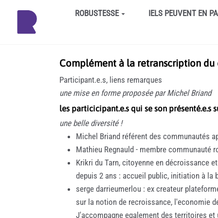
Aller au contenu principal
ROBUSTESSE
IELS PEUVENT EN P
Complément à la retranscription du ca
Participant.e.s, liens remarques
une mise en forme proposée par Michel Briand
les particicipant.e.s qui se son présenté.e.s 
une belle diversité !
Michel Briand référent des communautés a
Mathieu Regnauld - membre communauté rob
Krikri du Tarn, citoyenne en décroissance e
depuis 2 ans : accueil public, initiation à la
serge darrieumerlou : ex createur plateform
sur la notion de recroissance, l'economie d
J'accompagne egalement des territoires et un