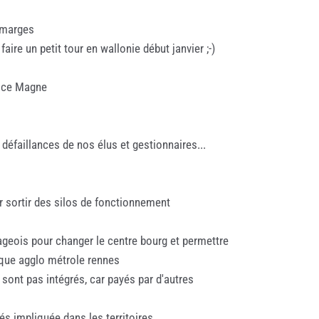
s marges
ire un petit tour en wallonie début janvier ;-)
lice Magne
 défaillances de nos élus et gestionnaires...
r sortir des silos de fonctionnement
illageois pour changer le centre bourg et permettre
rique agglo métrole rennes
sont pas intégrés, car payés par d'autres
és impliquée dans les territoires