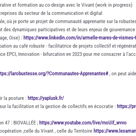
érative et formation au co-design avec le Vivant (work in progress)
treprises du secteur de la communication et digital
cale, où je porte un projet de communauté apprenante sur la robuste
es dynamiques participatives et de leurs enjeux de gouvernance a
tage, Oise) :
https://www.linkedin.com/in/armelle-mares-de-vismes
pation au café robuste - facilitatrice de projets collectif et régéné
ce EPCI, Innovation - bifurcation en 2023 pour me consacrer à l'ac
ttps://larobustesse.org/?Communautes-Apprenantes#
, on peut aid
ir la posture :
https://yaplusk.fr/
r la facilitation et la gestion de collectifs en écocratie :
https://p
 mn 47 : BIOVALLÉE ;
https://www.youtube.com/live/rnoUif_wvvo
Coopération ,celle du Vivant , celle du Territoire
https://www.lesaman