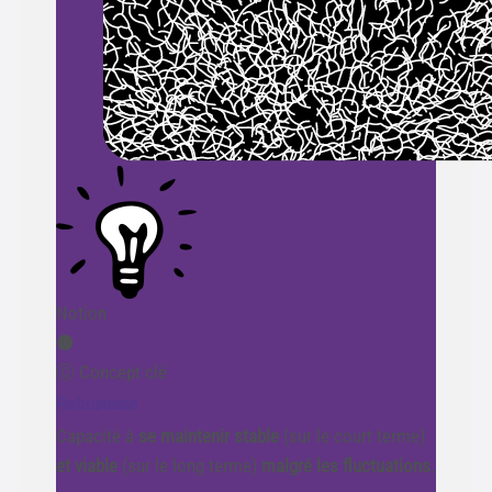
Notion
⚫️
⓪ Concept clé
Robustesse
Capacité à
se maintenir stable
(sur le court terme)
et viable
(sur le long terme)
malgré les fluctuations
.