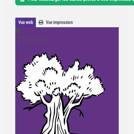
Vue web
Vue impression
⚫️
⓪ Concept clé
Robustesse