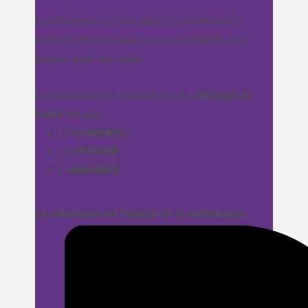
La robustesse ne vise donc ni le maximum, ni
même l'optimum mais la sous-optimalité pour
pouvoir parer aux aléas.
La robustesse se construit sur les
principes du
vivant
tels que :
La
coopération
La
circularité
L'
adaptabilité
La robustesse est l'opposé de la performance.