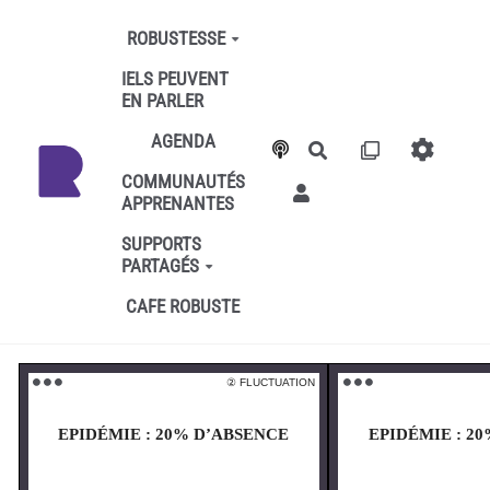
Aller au contenu principal
ROBUSTESSE
IELS PEUVENT
EN PARLER
AGENDA
Rechercher
COMMUNAUTÉS
APPRENANTES
SUPPORTS
PARTAGÉS
CAFE ROBUSTE
② FLUCTUATION
⚫️ ⚫️ ⚫️
⚫️ ⚫️ ⚫️
EPIDÉMIE : 20% D’ABSENCE
EPIDÉMIE : 2