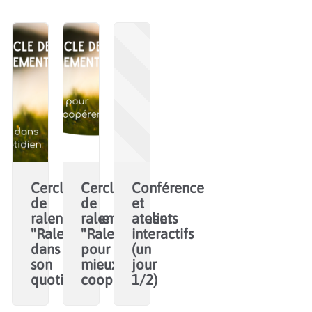
Cercle
Cercle
Conférence
de
de
et
ralentissement
ralentissement
ateliers
"Ralentir
"Ralentir
interactifs
dans
pour
(un
son
mieux
jour
quotidien"
coopérer"
1/2)