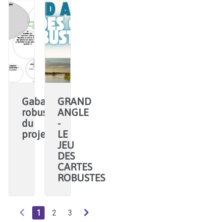
Gabarits
GRAND
robustesse
ANGLE
du
-
projet
LE
JEU
DES
CARTES
ROBUSTES
1
2
3