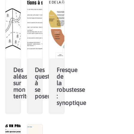
Des
Des
Fresque
aléas
questions
de
sur
à
la
mon
se
robustesse
territoire
poser
:
synoptique