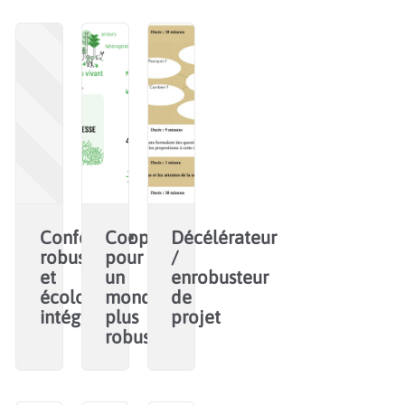
Conférence
Coopérons
Décélérateur
robustesse
pour
/
et
un
enrobusteur
écologie
monde
de
intégrale
plus
projet
robuste