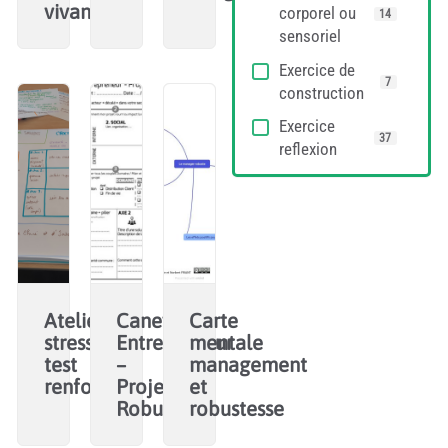
vivant
corporel ou
14
sensoriel
Exercice de
7
construction
Exercice
37
reflexion
Atelier
Caneva
Carte
stress
Entrepreneur
mentale
test
–
management
renforcé
Projet
et
Robuste
robustesse