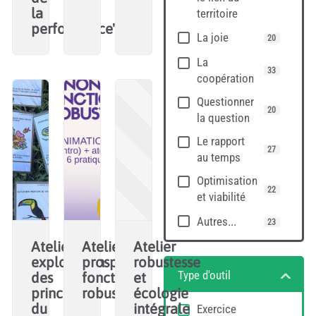
la
territoire
performance"
La joie
20
La
33
coopération
Questionner
20
la question
Le rapport
27
au temps
Optimisation
22
et viabilité
Autres...
23
Atelier
Atelier
Atelier
exploration
prospectif
robustesse
Type d'outil
des
fonction
et
principes
robuste
écologie
du
intégrale
Exercice