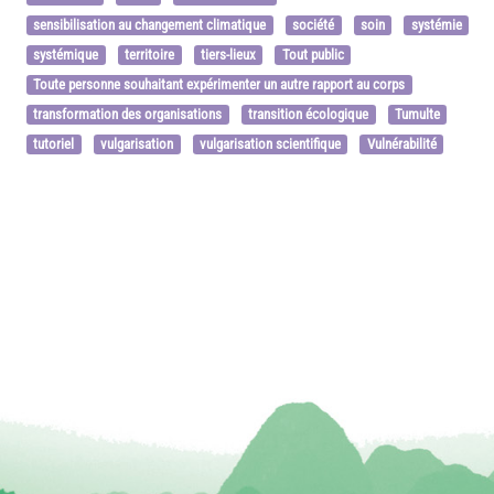
sensibilisation au changement climatique
société
soin
systémie
systémique
territoire
tiers-lieux
Tout public
Toute personne souhaitant expérimenter un autre rapport au corps
transformation des organisations
transition écologique
Tumulte
tutoriel
vulgarisation
vulgarisation scientifique
Vulnérabilité