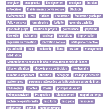
energizer
enseignant.e
Enseignement
enseigner
Entraide
entreprises
Établissements de vie sociale
Éthologie
événementiel
EVS
fablabs
Facilitation
facilitation graphique
Fellow Ashoka
formateur.ice
furtivité
geometry dash lite
gestion de projet
Gestion de projets
gouvernance
graphisme
Grenoble
habitants
handicap
heuristique
Improvisation
Ingénierie de formation
innovation sociale
Intelligence collective
jeu collectif
jeux
leadership
liens
low-tech
management
Méditation
Membre honoris causa de la Chaire innovation sociale de l'Essec
Mise en situation
Mode de prise de décision
non-humains
numérique capacitant
Nutrition
pédagogie
Pédagogie sensible
performance
personnes intéressées par la Robustesse autour de Brest
Philosophie
Plantes
Poésie
principes du vivant
Principesduvivant
Prospective
ralentissement
rapport au temps
recherche opérationnelle
resp form
resp péda
ressources
robustesse
santé
santé commune