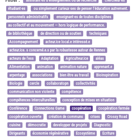
Filtrer :
assistant·es d’enseignement ou de recherche
chercheur·es
étudiant·es
ou simplement curieux·ses de penser l’éducation autrement.
personnels administratifs
enseignant·es de toutes disciplines
au collectif et au mouvement — hors logique de performance.
de bibliothèque
de direction ou de soutien
techniques
Accompagnement
acteur.ice local.e intéressé.e
acteur.ice. s concerné.e.s par la robustesse autour de Rennes
acteurs de l'ess
Adaptation
Agriculteur.ice
aléas
Alimentation
animation
animation nature
apprenant.e
arpentage
associations
bien être au travail
Bioinspiration
Biologie
cercle
collaboratopn
collectivités
communication non violente
compétence
compétences interculturelles
conception de mises en situation
Conférence
Connections Game
coopération
coopération fermée
coopération ouverte
création de communs
crises
Crossy Road
cuisine
démocratie
developper de projets
Diagnostic
Dirigeants
économie régénérative
Ecosystème
Ecriture