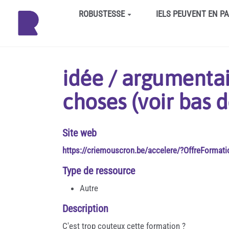
Aller au contenu principal
ROBUSTESSE
IELS PEUVENT EN P
idée / argumenta
choses (voir bas 
Site web
https://criemouscron.be/accelere/?OffreFormat
Type de ressource
Autre
Description
C'est trop couteux cette formation ?