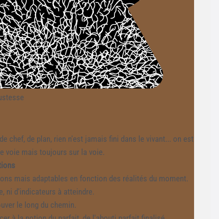
ustesse
de chef, de plan, rien n'est jamais fini dans le vivant... on est
e voie mais toujours sur la voie.
tions
tions mais adaptables en fonction des réalités du moment.
le, ni d'indicateurs à atteindre.
ouver le long du chemin.
r à la notion du parfait, de l'abouti parfait finalisé.