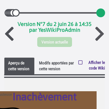
Version N°7 du 2 juin 26 à 14:35
par YesWikiProAdmin
Version actuelle
Afficher le
Aperçu de
Modifs apportées par
code Wiki
cette version
cette version
Inachèvement
ustesse