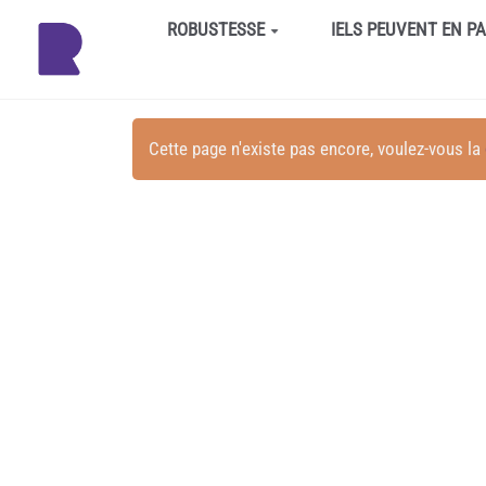
Aller au contenu principal
ROBUSTESSE
IELS PEUVENT EN P
Cette page n'existe pas encore, voulez-vous la