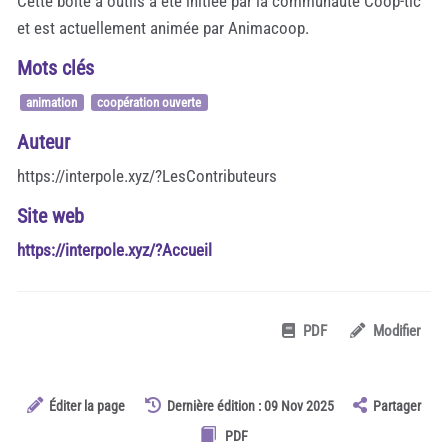
Cette boite à outils a été initiée par la communauté Coop-tic
et est actuellement animée par Animacoop.
Mots clés
animation
coopération ouverte
Auteur
https://interpole.xyz/?LesContributeurs
Site web
https://interpole.xyz/?Accueil
PDF
Modifier
Éditer la page
Dernière édition : 09 Nov 2025
Partager
PDF