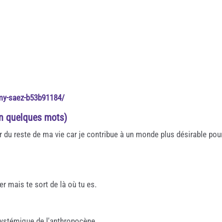
my-saez-b53b91184/
en quelques mots)
ur du reste de ma vie car je contribue à un monde plus désirable pou
r mais te sort de là où tu es.
 systémique de l'anthropocène