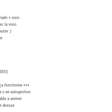
mphi + visio
ec la visio
uste :)
ge
ESEO)
t ça fonctionne +++
.e.s en autogestion
éable à animer
lle dessus