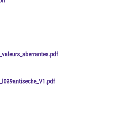
ion
z_valeurs_aberrantes.pdf
I_l039antiseche_V1.pdf