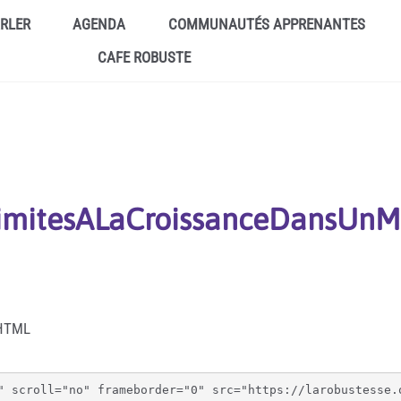
ARLER
AGENDA
COMMUNAUTÉS APPRENANTES
CAFE ROBUSTE
sLimitesALaCroissanceDansUn
 HTML