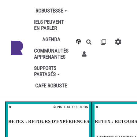
Aller au contenu principal
ROBUSTESSE
IELS PEUVENT
EN PARLER
AGENDA
Rechercher
COMMUNAUTÉS
APPRENANTES
SUPPORTS
PARTAGÉS
CAFE ROBUSTE
③ PISTE DE SOLUTION
⚫️
⚫️
RETEX : RETOURS D'EXPÉRIENCES
RETEX : RETOURS