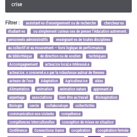
crise
Filtrer :
assistant·es d’enseignement ou de recherche
chercheur·es
étudiant·es
ou simplement curieux·ses de penser l’éducation autrement.
personnels administratifs
enseignant·es de toutes disciplines
au collectif et au mouvement — hors logique de performance.
de bibliothèque
de direction ou de soutien
techniques
Accompagnement
acteur.ice local.e intéressé.e
acteur.ice. s concerné.e.s par la robustesse autour de Rennes
acteurs de l'ess
Adaptation
Agriculteur.ice
aléas
Alimentation
animation
animation nature
apprenant.e
arpentage
associations
bien être au travail
Bioinspiration
Biologie
cercle
collaboratopn
collectivités
communication non violente
compétence
compétences interculturelles
conception de mises en situation
Conférence
Connections Game
coopération
coopération fermée