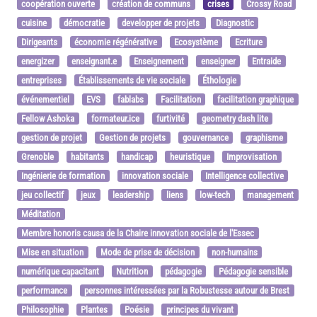
coopération ouverte
création de communs
crises
Crossy Road
cuisine
démocratie
developper de projets
Diagnostic
Dirigeants
économie régénérative
Ecosystème
Ecriture
energizer
enseignant.e
Enseignement
enseigner
Entraide
entreprises
Établissements de vie sociale
Éthologie
événementiel
EVS
fablabs
Facilitation
facilitation graphique
Fellow Ashoka
formateur.ice
furtivité
geometry dash lite
gestion de projet
Gestion de projets
gouvernance
graphisme
Grenoble
habitants
handicap
heuristique
Improvisation
Ingénierie de formation
innovation sociale
Intelligence collective
jeu collectif
jeux
leadership
liens
low-tech
management
Méditation
Membre honoris causa de la Chaire innovation sociale de l'Essec
Mise en situation
Mode de prise de décision
non-humains
numérique capacitant
Nutrition
pédagogie
Pédagogie sensible
performance
personnes intéressées par la Robustesse autour de Brest
Philosophie
Plantes
Poésie
principes du vivant