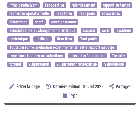
Principesduvivant
Prospective
ralentissement
rapport au temps
recherche opérationnelle
resp form
resp péda
ressources
robustesse
santé
santé commune
sensibilisation au changement climatique
société
soin
systémie
systémique
territoire
tiers-lieux
Tout public
Toute personne souhaitant expérimenter un autre rapport au corps
transformation des organisations
transition écologique
Tumulte
tutoriel
vulgarisation
vulgarisation scientifique
Vulnérabilité
Éditer la page
Dernière édition : 30 Jul 2025
Partager
PDF