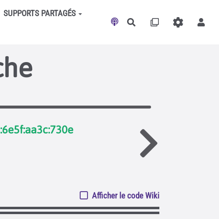
SUPPORTS PARTAGÉS
Rechercher
che
7:6e5f:aa3c:730e
Afficher le code Wiki