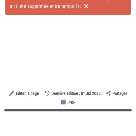
a-t-il été supprimée entre temps ?) : '36'
Éditer la page
Dernière édition : 01 Jul 2025
Partager
PDF