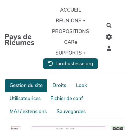
Aller au contenu principal
ACCUEIL
REUNIONS
Recherc
PROPOSITIONS
Pays de
Rieumes
CARe
SUPPORTS
larobustesse.org
Gestion du site
Droits
Look
Utilisateurices
Fichier de conf
MAJ / extensions
Sauvegardes