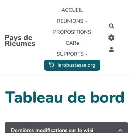
Aller au contenu principal
ACCUEIL
REUNIONS
Recherc
PROPOSITIONS
Pays de
Rieumes
CARe
SUPPORTS
larobustesse.org
Tableau de bord
Dernières modifications sur le wiki