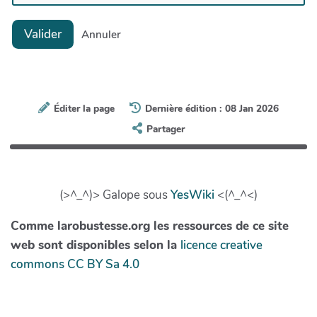
Gilles Jacovetti
Gourmelon Nolwenn
Valider
Annuler
Horellou Antoine
Karmann Marine
MENGUY Thomas
Masure Raphaële
Éditer la page
Dernière édition : 08 Jan 2026
Piat - Quentin
Partager
Plassard Annaïg
Regnauld de la Soudière - Mathieu
Richard Nathalie
(>^_^)> Galope sous
YesWiki
<(^_^<)
Ruault Riwalenn
Comme larobustesse.org les ressources de ce site
Sterkers Luc
web sont disponibles selon la
licence creative
Tavennec Marielle
commons CC BY Sa 4.0
Tilly Janick
Yven Anne