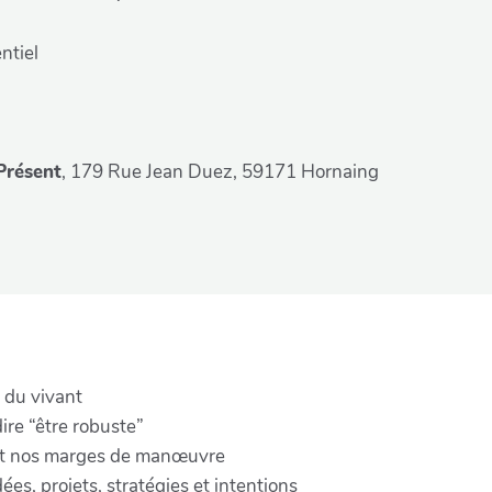
ntiel
Présent
, 179 Rue Jean Duez, 59171 Hornaing
 du vivant
re “être robuste”
 et nos marges de manœuvre
ées, projets, stratégies et intentions