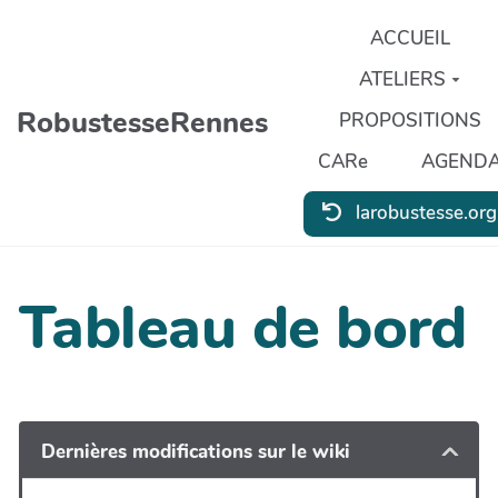
Aller au contenu principal
ACCUEIL
ATELIERS
RobustesseRennes
PROPOSITIONS
CARe
AGEND
larobustesse.org
Tableau de bord
Dernières modifications sur le wiki