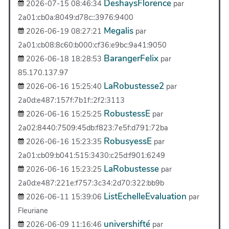
DeshaysFlorence
2026-07-15 08:46:34
par
2a01:cb0a:8049:d78c::3976:9400
Megalis
2026-06-19 08:27:21
par
2a01:cb08:8c60:b000:cf36:e9bc:9a41:9050
BarangerFelix
2026-06-18 18:28:53
par
85.170.137.97
LaRobustesse2
2026-06-16 15:25:40
par
2a0d:e487:157f:7b1f::2f2:3113
RobustessE
2026-06-16 15:25:25
par
2a02:8440:7509:45db:f823:7e5f:d791:72ba
RobusyessE
2026-06-16 15:23:35
par
2a01:cb09:b041:515:3430:c25d:f901:6249
LaRobustesse
2026-06-16 15:23:25
par
2a0d:e487:221e:f757:3c34:2d70:322:bb9b
ListEchelleEvaluation
2026-06-11 15:39:06
par
Fleuriane
univershifté
2026-06-09 11:16:46
par