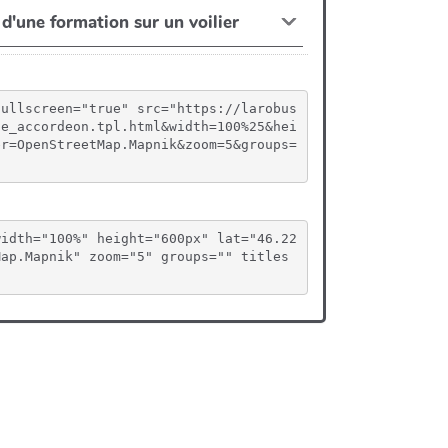
fullscreen="true" src="https://larobus
te_accordeon.tpl.html&width=100%25&hei
er=OpenStreetMap.Mapnik&zoom=5&groups=
width="100%" height="600px" lat="46.22
Map.Mapnik" zoom="5" groups="" titles