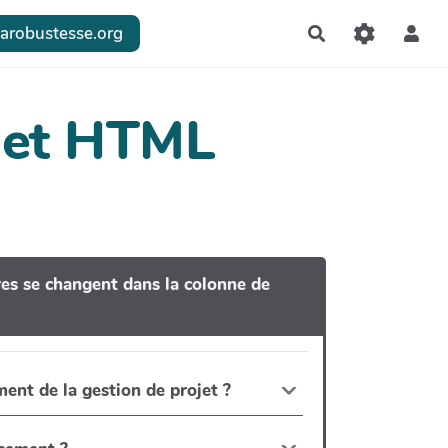
larobustesse.org
Rechercher
dget HTML
tres se changent dans la colonne de