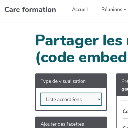
Aller au contenu principal
Care formation
Accueil
Réunions
Partager les
(code embed
Type de visualisation
Pré
ga
Ajouter des facettes