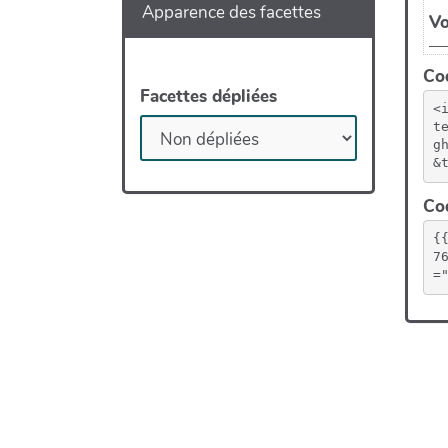
Apparence des facettes
Cod
Facettes dépliées
<
t
g
&
Cod
{
7
=