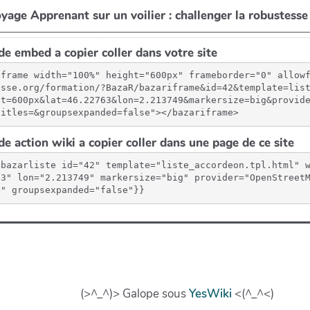
e embed a copier coller dans votre site
iframe width="100%" height="600px" frameborder="0" allow
esse.org/formation/?BazaR/bazariframe&id=42&template=lis
ht=600px&lat=46.22763&lon=2.213749&markersize=big&provid
titles=&groupsexpanded=false"></bazariframe>
e action wiki a copier coller dans une page de ce site
{bazarliste id="42" template="liste_accordeon.tpl.html" 
63" lon="2.213749" markersize="big" provider="OpenStreet
"" groupsexpanded="false"}}
(>^_^)> Galope sous
YesWiki
<(^_^<)