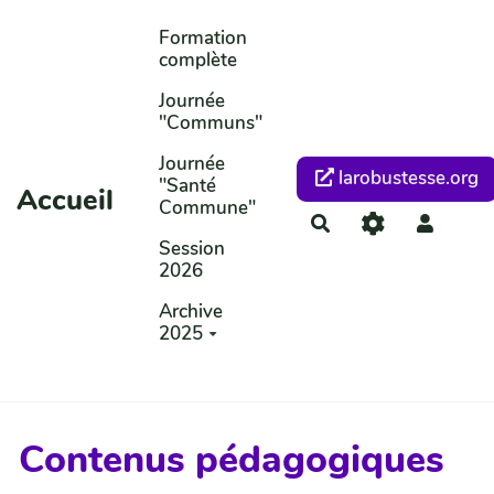
Aller au contenu principal
Formation
complète
Journée
"Communs"
Journée
larobustesse.org
"Santé
Accueil
Commune"
Rechercher
Session
2026
Archive
2025
Contenus pédagogiques