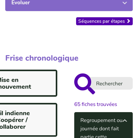
les
Evoluer
obstacles
et
les
Séquences par étapes
possibles
pistes
du
faire
ensemble
Frise chronologique
ise en
mouvement
65
fiches trouvées
il indienne
oopérer /
Regroupement ou
ollaborer
journée dont fait
partie cette