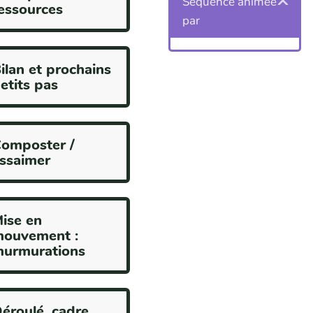
Séquence animée
essources
par
ilan et prochains
etits pas
omposter /
ssaimer
ise en
ouvement :
urmurations
éroulé, cadre,