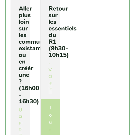
Aller
Retour
plus
sur
loin
les
sur
essentiels
les
du
communautés
R1
existantes
(9h30-
ou
10h15)
en
-
créér
Vérifier
une
ce
?
que
(16h00
les
-
participantes
16h30)
ont
J
compris
Utiliser
des
o
cette
fondamentaux
u
proposition
vus
pour
r
lors