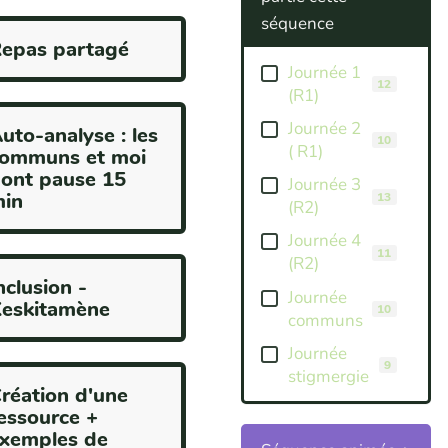
séquence
epas partagé
Journée 1
12
(R1)
Journée 2
uto-analyse : les
10
( R1)
ommuns et moi
ont pause 15
Journée 3
in
13
(R2)
Journée 4
11
(R2)
nclusion -
Journée
eskitamène
10
communs
Journée
9
stigmergie
réation d'une
essource +
xemples de