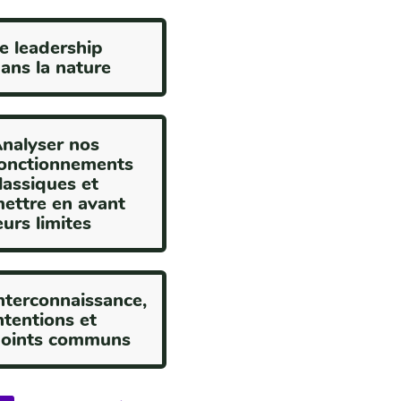
e leadership
ans la nature
nalyser nos
onctionnements
lassiques et
ettre en avant
eurs limites
nterconnaissance,
ntentions et
oints communs