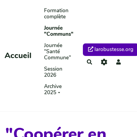
Aller au contenu principal
Formation
complète
Journée
"Communs"
Journée
larobustesse.org
"Santé
Accueil
Commune"
Rechercher
Session
2026
Archive
2025
"Coopérer en