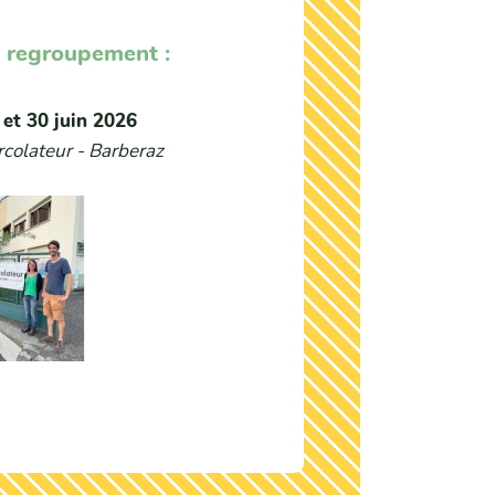
 regroupement :
 et 30 juin 2026
rcolateur - Barberaz