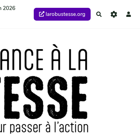
n 2026
larobustesse.org
Rechercher