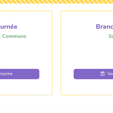
ournée
Branc
et Communs
S
inscrire
Voi