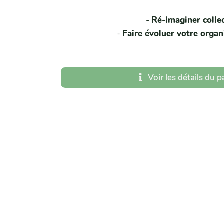
-
Ré-imaginer colle
-
Faire évoluer votre organ
Voir les détails du 