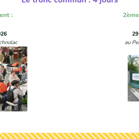
ent :
2ème
026
29
echnolac
au Pe