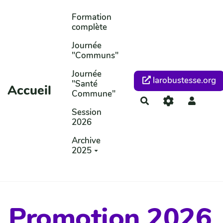
Aller au contenu principal
Formation
complète
Journée
"Communs"
Journée
larobustesse.org
"Santé
Accueil
Commune"
Rechercher
Session
2026
Archive
2025
Promotion 2026