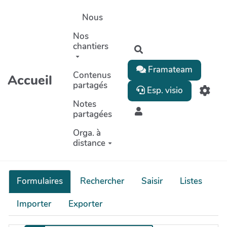
Aller au contenu principal
Nous
Nos
chantiers
Rechercher
Framateam
Contenus
Accueil
partagés
Esp. visio
Notes
partagées
Orga. à
distance
Formulaires
Rechercher
Saisir
Listes
Importer
Exporter