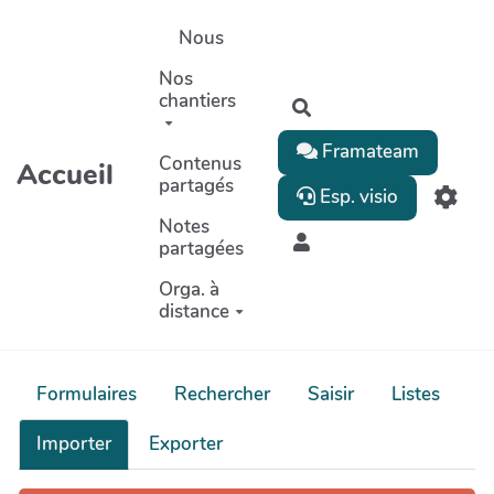
Aller au contenu principal
Nous
Nos
chantiers
Rechercher
Framateam
Contenus
Accueil
partagés
Esp. visio
Notes
partagées
Orga. à
distance
Formulaires
Rechercher
Saisir
Listes
Importer
Exporter