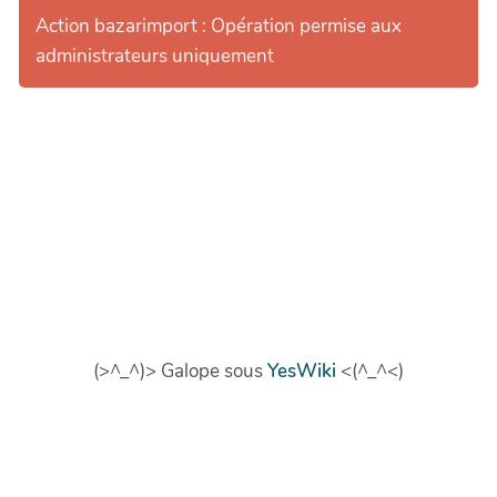
Action bazarimport : Opération permise aux
administrateurs uniquement
(>^_^)> Galope sous
YesWiki
<(^_^<)