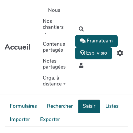
Aller au contenu principal
Nous
Nos
chantiers
Rechercher
Framateam
Contenus
Accueil
partagés
Esp. visio
Notes
partagées
Orga. à
distance
Formulaires
Rechercher
Saisir
Listes
Importer
Exporter