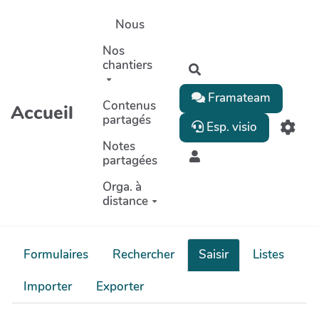
Aller au contenu principal
Nous
Nos
chantiers
Rechercher
Framateam
Contenus
Accueil
partagés
Esp. visio
Notes
partagées
Orga. à
distance
Formulaires
Rechercher
Saisir
Listes
Importer
Exporter