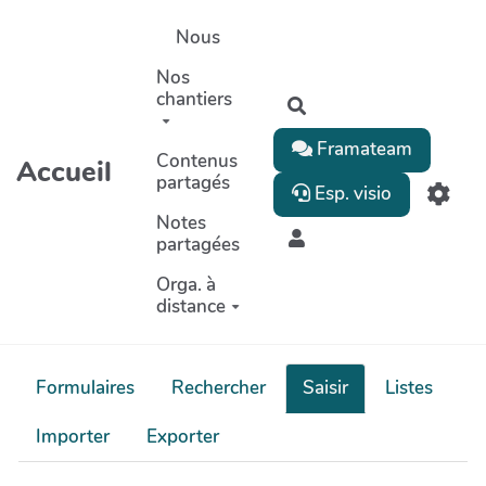
Aller au contenu principal
Nous
Nos
chantiers
Rechercher
Framateam
Contenus
Accueil
partagés
Esp. visio
Notes
partagées
Orga. à
distance
Formulaires
Rechercher
Saisir
Listes
Importer
Exporter