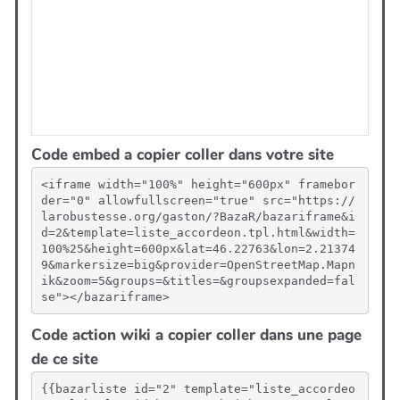
Code embed a copier coller dans votre site
<iframe width="100%" height="600px" framebor
der="0" allowfullscreen="true" src="https://
larobustesse.org/gaston/?BazaR/bazariframe&i
d=2&template=liste_accordeon.tpl.html&width=
100%25&height=600px&lat=46.22763&lon=2.21374
9&markersize=big&provider=OpenStreetMap.Mapn
ik&zoom=5&groups=&titles=&groupsexpanded=fal
se"></bazariframe>
Code action wiki a copier coller dans une page
de ce site
{{bazarliste id="2" template="liste_accordeo