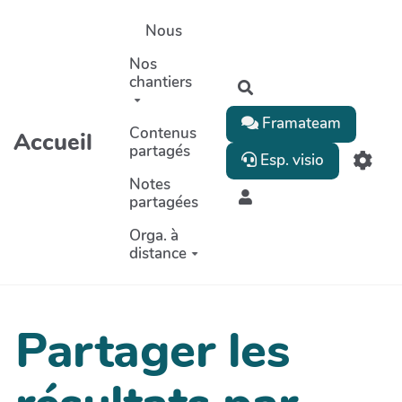
Aller au contenu principal
Nous
Nos
chantiers
Rechercher
Framateam
Contenus
Accueil
partagés
Esp. visio
Notes
partagées
Orga. à
distance
Partager les