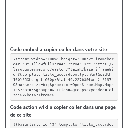
Code embed a copier coller dans votre site
<iframe width="100%" height="600px" framebor
der="0" allowfullscreen="true" src="https://
larobustesse.org/gaston/?BazaR/bazariframe&i
d=3&template=liste_accordeon.tpl.html&width=
100%25&height=600px&lat=46.22763&lon=2.21374
9&markersize=big&provider=OpenStreetMap.Mapn
ik&zoom=5&groups=&titles=&groupsexpanded=fal
se"></bazariframe>
Code action wiki a copier coller dans une page
de ce site
{{bazarliste id="3" template="liste_accordeo