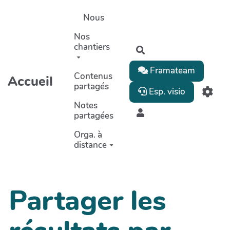
Aller au contenu principal
Nous
Nos
chantiers
Rechercher
Framateam
Contenus
Accueil
partagés
Esp. visio
Notes
partagées
Orga. à
distance
Partager les