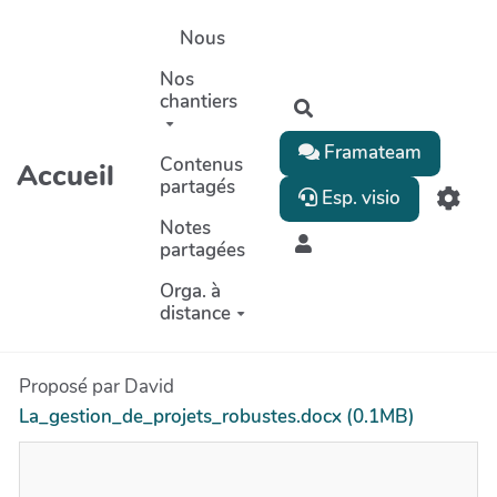
Aller au contenu principal
Nous
Nos
chantiers
Rechercher
Framateam
Contenus
Accueil
partagés
Esp. visio
Notes
partagées
Orga. à
distance
Proposé par David
La_gestion_de_projets_robustes.docx (0.1MB)