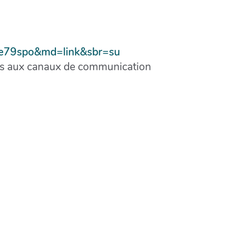
a5e79spo&md=link&sbr=su
cès aux canaux de communication