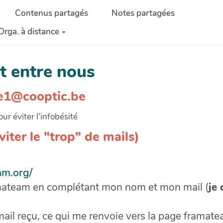
Contenus partagés
Notes partagées
Orga. à distance
t entre nous
se1@cooptic.be
our éviter l'infobésité
iter le "trop" de mails)
am.org/
mateam en complétant mon nom et mon mail (
je 
 mail reçu, ce qui me renvoie vers la page framat