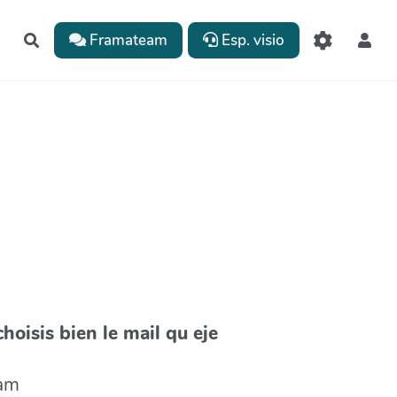
Framateam
Esp. visio
Rechercher
choisis bien le mail qu eje
eam