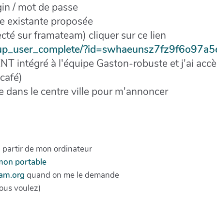
in / mot de passe
e existante proposée
cté sur framateam) cliquer sur ce lien
gnup_user_complete/?id=swhaeunsz7fz9f6o97
 intégré à l'équipe Gaston-robuste et j'ai ac
 café)
dans le centre ville pour m'annoncer
à partir de mon ordinateur
 mon portable
eam.org
quand on me le demande
ous voulez)