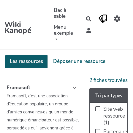
Aller au contenu principal
Bac à
sable
Rechercher
Wiki
Menu
Kanopé
exemple
Les ressources
Déposer une ressource
2
fiches trouvées
Framasoft
Tri par type
Framasoft, c’est une association
d’éducation populaire, un groupe
Site web
d’ami·es convaincu·es qu’un monde
ressource
numérique émancipateur est possible,
(
1
)
persuadé·es qu’il adviendra grâce à
Partenaire