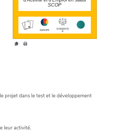
SCOP
larobustesse.org/kanope/?
OzoN
S'ORIENTE
KANOPE
R
 projet dans le test et le développement
eur activité.